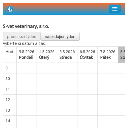
Rezervační systém Vetbook
S-vet veterinary, s.r.o.
Jak si objednat termín návštěvy?
předchozí týden
následující týden
Vyberte si datum a čas:
Hod.
3.8.2026
4.8.2026
5.8.2026
6.8.2026
7.8.2026
8.8.
Pondělí
Úterý
Středa
Čtvrtek
Pátek
Sob
9
10
11
12
13
14